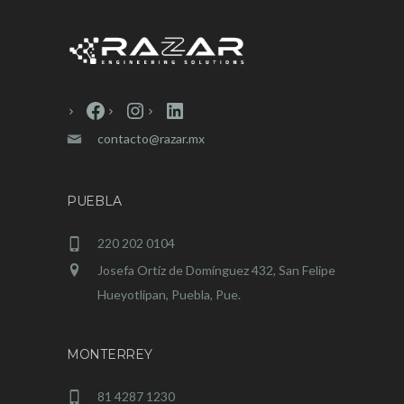
Facebook
Instagram
LinkedIn
contacto@razar.mx
PUEBLA
220 202 0104
Josefa Ortíz de Domínguez 432, San Felipe
Hueyotlipan, Puebla, Pue.
MONTERREY
81 4287 1230