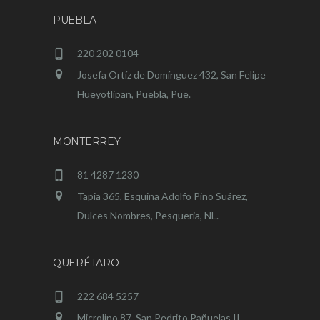
PUEBLA
220 202 0104
Josefa Ortíz de Domínguez 432, San Felipe
Hueyotlipan, Puebla, Pue.
MONTERREY
81 4287 1230
Tapia 365, Esquina Adolfo Pino Suárez,
Dulces Nombres, Pesqueria, NL.
QUERÉTARO
222 684 5257
Microlino 87, San Pedrito Pañuelas II,